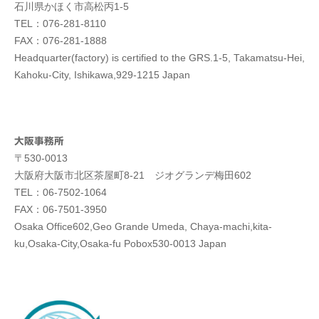
石川県かほく市高松丙1-5
TEL：076-281-8110
FAX：076-281-1888
Headquarter(factory) is certified to the GRS.1-5, Takamatsu-Hei,
Kahoku-City, Ishikawa,929-1215 Japan
大阪事務所
〒530-0013
大阪府大阪市北区茶屋町8-21 ジオグランデ梅田602
TEL：06-7502-1064
FAX：06-7501-3950
Osaka Office602,Geo Grande Umeda, Chaya-machi,kita-
ku,Osaka-City,Osaka-fu Pobox530-0013 Japan