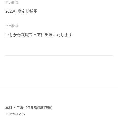
会
投
前の投稿
社
稿
2020年度定期採用
N
ナ
E
ビ
次の投稿
W
ゲ
S
いしかわ就職フェアに出展いたします
ー
更
新
シ
者
ョ
ン
本社・工場（GRS認証取得）
〒929-1215