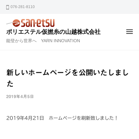
ー
コ
076-281-8110
ン
テ
ン
ポリエステル仮撚糸の山越株式会社
メ
ツ
ニ
能登から世界へ YARN INNOVATION
ュ
ー
へ
ス
キ
ッ
新しいホームページを公開いたしまし
プ
た
2019年4月5日
b
y
山
2019年4月21日 ホームページを刷新致しました！
越
株
式