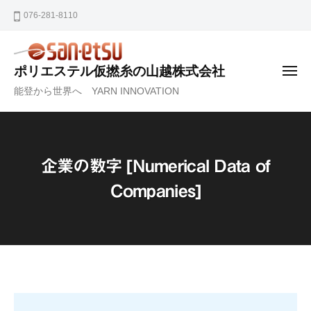
ー
コ
076-281-8110
ン
テ
ン
ポリエステル仮撚糸の山越株式会社
メ
ツ
ニ
能登から世界へ YARN INNOVATION
ュ
ー
へ
ス
キ
ッ
企業の数字 [Numerical Data of
プ
Companies]
企