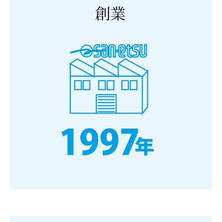
業
の
数
字
[Numerical
Data
of
Companies]
2026
年
4
月
27
日