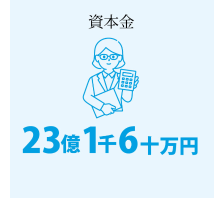
by
山
越
株
式
会
社
NEWS
更
新
者