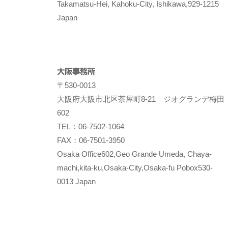
Takamatsu-Hei, Kahoku-City, Ishikawa,929-1215
Japan
大阪事務所
〒530-0013
大阪府大阪市北区茶屋町8-21 ジオグランデ梅田
602
TEL：06-7502-1064
FAX：06-7501-3950
Osaka Office602,Geo Grande Umeda, Chaya-
machi,kita-ku,Osaka-City,Osaka-fu Pobox530-
0013 Japan