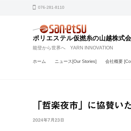
コ
076-281-8110
ン
テ
ン
ポリエステル仮撚糸の山越株式
ツ
能登から世界へ YARN INNOVATION
へ
ス
ホーム
ニュース[Our Stories]
会社概要 [Comp
キ
ッ
プ
「哲楽夜市」に協賛い
2024年7月23日
b
y