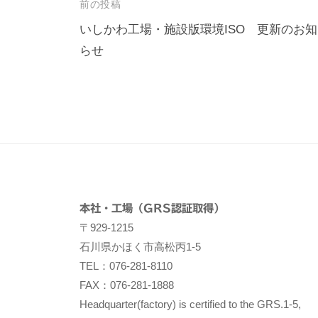
投
前の投稿
稿
いしかわ工場・施設版環境ISO 更新のお知
らせ
ナ
ビ
ゲ
ー
シ
ョ
ン
本社・工場（GRS認証取得）
〒929-1215
石川県かほく市高松丙1-5
TEL：076-281-8110
FAX：076-281-1888
Headquarter(factory) is certified to the GRS.1-5,