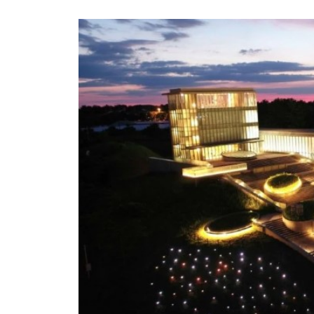
山
越
株
式
会
社
N
E
W
S
更
新
者